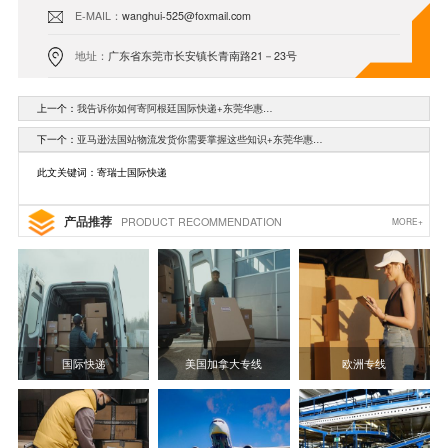
E-MAIL：
wanghui-525@foxmail.com
地址：
广东省东莞市长安镇长青南路21－23号
上一个：
我告诉你如何寄阿根廷国际快递+东莞华惠…
下一个：
亚马逊法国站物流发货你需要掌握这些知识+东莞华惠…
此文关键词：寄瑞士国际快递
产品推荐
PRODUCT RECOMMENDATION
MORE+
国际快递
美国加拿大专线
欧洲专线