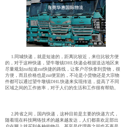
1.
同城快递，就是短途的，距离比较近，来往比较方便
的，对于这种快递，望牛墩镇
DHL
快递会根据送达地区来
尽量规划
zui
短途
zui
快捷的路线，让客户尽快拿到货物，很
方便，而且价格也是
zui
便宜的，不论是小货物还是大宗物
件都可以通过望牛墩镇
DHL
快递来实现传送，提高了不同
区域之间的工作效率，对于人们的生活和工作很有帮助。
2.
跨省之间，国内快递，这种目前是主要的快递方式，
随着现在科技网络技术的越来越发达，人们都喜欢足部出
户在网上就买到各种的物品，甚至是代理商之间也不再是