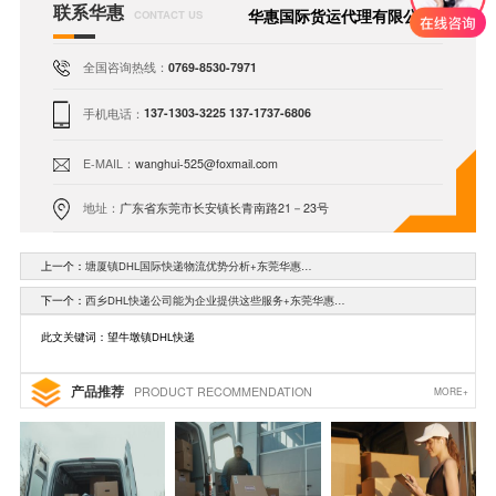
联系华惠
华惠国际货运代理有限公司
CONTACT US
全国咨询热线：
0769-8530-7971
手机电话：
137-1303-3225 137-1737-6806
E-MAIL：
wanghui-525@foxmail.com
地址：
广东省东莞市长安镇长青南路21－23号
上一个：
塘厦镇DHL国际快递物流优势分析+东莞华惠…
下一个：
西乡DHL快递公司能为企业提供这些服务+东莞华惠…
此文关键词：望牛墩镇DHL快递
产品推荐
PRODUCT RECOMMENDATION
MORE+