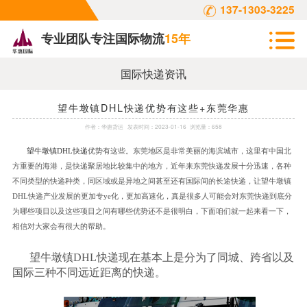
137-1303-3225
专业团队专注国际物流
15年
国际快递资讯
望牛墩镇DHL快递优势有这些+东莞华惠
作者：
华惠货运
发表时间：
2023-01-16
浏览量：658
望牛墩镇
DHL
快递
优势有这些。东莞地区是非常美丽的海滨城市，这里有中国北
方重要的海港，是快递聚居地比较集中的地方，近年来东莞快递发展十分迅速，各种
不同类型的快递种类，同区域或是异地之间甚至还有国际间的长途快递，让望牛墩镇
DHL
快递产业发展的更加专
ye
化，更加高速化，真是很多人可能会对东莞快递到底分
为哪些项目以及这些项目之间有哪些优势还不是很明白，下面咱们就一起来看一下，
相信对大家会有很大的帮助。
望牛墩镇
DHL
快递现在基本上是分为了同城、跨省以及
国际三种不同远近距离的快递。