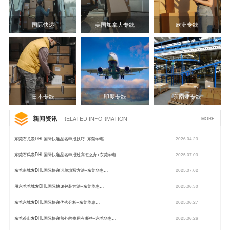
国际快递
美国加拿大专线
欧洲专线
日本专线
印度专线
东南亚专线
新闻资讯
RELATED INFORMATION
MORE+
东莞石龙发DHL国际快递品名申报技巧+东莞华惠…
2026.04.23
东莞石碣发DHL国际快递品名申报过高怎么办+东莞华惠…
2025.07.03
东莞南城发DHL国际快递运单填写方法+东莞华惠…
2025.07.02
用东莞莞城发DHL国际快递包装方法+东莞华惠…
2025.06.30
东莞东城发DHL国际快递优劣分析+东莞华惠…
2025.06.27
东莞茶山发DHL国际快递额外的费用有哪些+东莞华惠…
2025.06.26