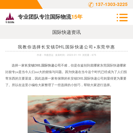
137-1303-3225
专业团队专注国际物流
15年
国际快递资讯
我教你选择长安镇DHL国际快递公司+东莞华惠
作者：
华惠货运
发表时间：
2023-01-19
浏览量：675
选择一家
长安镇
DHL
国际快递公司
不难，但是在鉴别到底哪家东莞国际快递哪家
比较专
ye
是当今人们
zui
大的烦恼与问题。因为快递在当今这个时代已经成为了人们投
寄东西的主要渠道，因此选择一家有保障的长安镇
DHL
国际快递公司则显得更为重要
了。所以在这里小编给大家整理了一些选择的小技巧，帮助大家进行选择。