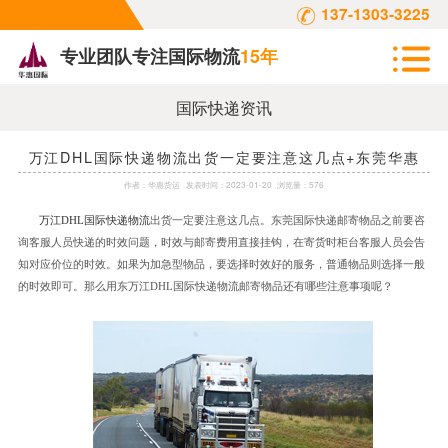
137-1303-3225
专业团队专注国际物流
15年
国际快递资讯
万江DHL国际快递物流出货一定要注意这几点+东莞华惠
作者：
华惠货运
发表时间：
2023-01-20
浏览量：576
万江
DHL
国际快递物流
出货一定要注意这几点。东莞国际快递邮寄物品之前要咨
询客服人员快递的时效问题，时效与邮寄费用直接挂钩，在寄货时柜台客服人员会告
知对应价位的时效。如果为加急型物品，要选择时效好的服务，普通物品则选择一般
的时效即可。那么用东万江
DHL
国际快递物流邮寄物品还有哪些注意事项呢？