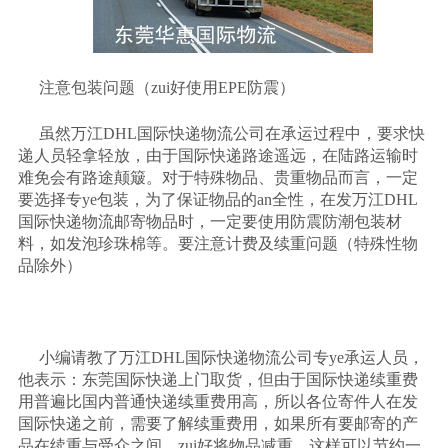
注意包装问题（
zui
好使用
EPE
防震）
虽然万江
DHL
国际快递物流公司在承运过程中，要求快
递人员轻拿轻放，由于国际快递路途遥远，在陆路运输时
难免会有路途颠簸。对于特殊物品、贵重物品而言，一定
要选择专
ye
包装，为了保证物品的
an
全性，在发万江
DHL
国际快递物流邮寄物品时，一定要使用防震防潮包装材
料，如发泡珍珠棉等。要注意计费及续重问题（特殊性物
品除外）
小编请教了万江
DHL
国际快递物流公司专
ye
承运人员，
他表示：东莞国际快递上门取货，但由于国际快递续重费
用普遍比国内普通快递续重费用高，所以各位寄件人在发
国际快递之前，需要了解续重费用，如果所有要邮寄的产
品在续重与受众之间，
zui
好将物品减重，这样可以节约一