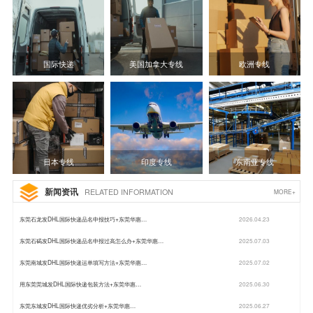
国际快递
美国加拿大专线
欧洲专线
日本专线
印度专线
东南亚专线
新闻资讯
RELATED INFORMATION
MORE+
东莞石龙发DHL国际快递品名申报技巧+东莞华惠…
2026.04.23
东莞石碣发DHL国际快递品名申报过高怎么办+东莞华惠…
2025.07.03
东莞南城发DHL国际快递运单填写方法+东莞华惠…
2025.07.02
用东莞莞城发DHL国际快递包装方法+东莞华惠…
2025.06.30
东莞东城发DHL国际快递优劣分析+东莞华惠…
2025.06.27