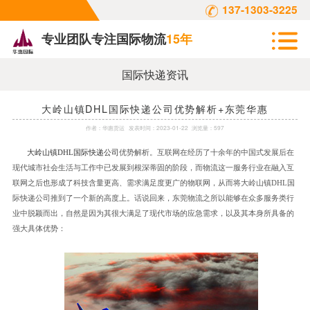
137-1303-3225
专业团队专注国际物流
15年
国际快递资讯
大岭山镇DHL国际快递公司优势解析+东莞华惠
作者：
华惠货运
发表时间：
2023-01-22
浏览量：597
大岭山镇
DHL
国际快递公司
优势解析。互联网在经历了十余年的中国式发展后在
现代城市社会生活与工作中已发展到根深蒂固的阶段，而物流这一服务行业在融入互
联网之后也形成了科技含量更高、需求满足度更广的物联网，从而将大岭山镇
DHL
国
际快递公司推到了一个新的高度上。话说回来，东莞物流之所以能够在众多服务类行
业中脱颖而出，自然是因为其很大满足了现代市场的应急需求，以及其本身所具备的
强大具体优势：