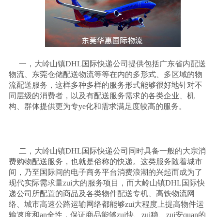
一，大岭山镇
DHL
国际快递公司提供包括广东省内配送
物流、东莞仓储配送物流等等在内的多形式、多区域的物
流配送服务，这样多种多样的服务形式能够很好地针对不
同层级的消费者，以及有配送服务需求的各类企业、机
构、群体提供更为专
ye
化和需求满足度较高的服务。
二，大岭山镇
DHL
国际快递公司同时具备一般的大宗消
费购物配送服务，也就是俗称的快递。这类服务随着城市
间，乃至国际间的电子商务平台消费浪潮的兴起而成为了
现代实际需求量
zui
大的服务项目，而大岭山镇
DHL
国际快
递公司所配置的商品及各类物件配送专机、高铁物流网
络、城市高速公路运输网络都能够
zui
大程度上提高物件运
输速度和
an
全性，保证商品能够
zui
快、
zui
稳、
zui
安
quan
的