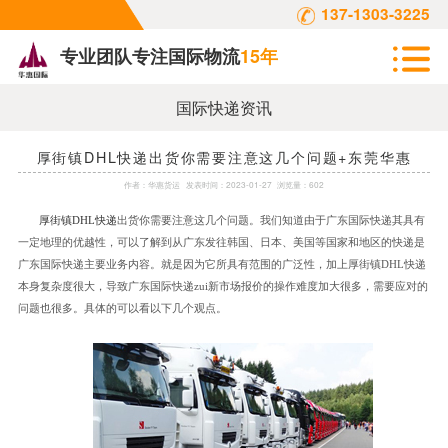
137-1303-3225
专业团队专注国际物流
15年
国际快递资讯
厚街镇DHL快递出货你需要注意这几个问题+东莞华惠
作者：
华惠货运
发表时间：
2023-01-27
浏览量：602
厚街镇
DHL
快递
出货你需要注意这几个问题。我们知道由于广东国际快递其具有
一定地理的优越性，可以了解到从广东发往韩国、日本、美国等国家和地区的快递是
广东国际快递主要业务内容。就是因为它所具有范围的广泛性，加上厚街镇
DHL
快递
本身复杂度很大，导致广东国际快递
zui
新市场报价的操作难度加大很多，需要应对的
问题也很多。具体的可以看以下几个观点。