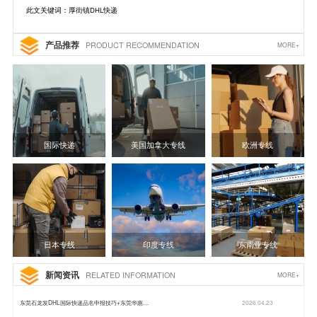
此文关键词：厚街镇DHL快递
产品推荐
PRODUCT RECOMMENDATION
MORE+
国际快递
美国加拿大专线
欧洲专线
日本专线
印度专线
东南亚专线
新闻资讯
RELATED INFORMATION
MORE+
东莞石龙发DHL国际快递品名申报技巧+东莞华惠…
2026.04.23