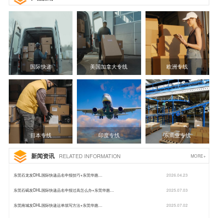
国际快递
美国加拿大专线
欧洲专线
日本专线
印度专线
东南亚专线
新闻资讯
RELATED INFORMATION
MORE+
东莞石龙发DHL国际快递品名申报技巧+东莞华惠…
2026.04.23
东莞石碣发DHL国际快递品名申报过高怎么办+东莞华惠…
2025.07.03
东莞南城发DHL国际快递运单填写方法+东莞华惠…
2025.07.02