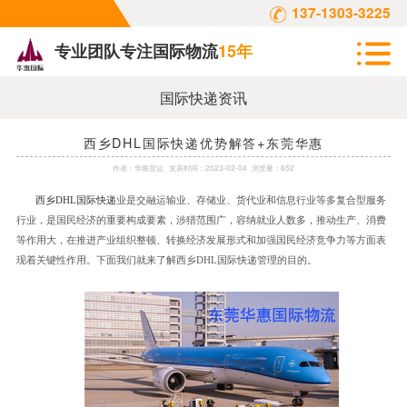
137-1303-3225
专业团队专注国际物流
15年
国际快递资讯
西乡DHL国际快递优势解答+东莞华惠
作者：
华惠货运
发表时间：
2023-02-04
浏览量：652
西乡
DHL
国际快递
业是交融运输业、存储业、货代业和信息行业等多复合型服务
行业，是国民经济的重要构成要素，涉猎范围广，容纳就业人数多，推动生产、消费
等作用大，在推进产业组织整顿、转换经济发展形式和加强国民经济竞争力等方面表
现着关键性作用。下面我们就来了解西乡
DHL
国际快递管理的目的。