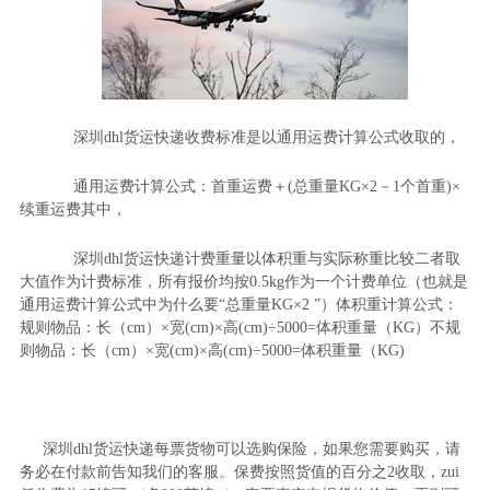
深圳
dhl
货运快递收费标准是以通用运费计算公式收取的，
通用运费计算公式：首重运费＋
(
总重量
KG
×
2
－
1
个首重
)
×
续重运费其中，
深圳
dhl
货运快递计费重量以体积重与实际称重比较二者取
大值作为计费标准，所有报价均按
0.5kg
作为一个计费单位（也就是
通用运费计算公式中为什么要“总重量
KG
×
2
”）体积重计算公式：
规则物品：长（
cm
）×宽
(cm)
×高
(cm)
÷
5000=
体积重量（
KG
）不规
则物品：长（
cm
）×宽
(cm)
×高
(cm)
÷
5000=
体积重量（
KG)
深圳
dhl
货运快递每票货物可以选购保险，如果您需要购买，请
务必在付款前告知我们的客服。保费按照货值的百分之
2
收取，
zui