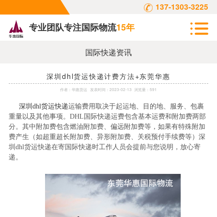
137-1303-3225
专业团队专注国际物流
15年
国际快递资讯
深圳dhl货运快递计费方法+东莞华惠
作者：
华惠货运
发表时间：
2023-02-13
浏览量：591
深圳
dhl
货运快递
运输费用取决于起运地、目的地、服务、包裹
重量以及其他事项。
DHL
国际快递运费包含基本运费和附加费两部
分。其中附加费包含燃油附加费、偏远附加费等，如果有特殊附加
费产生（如超重超长附加费、异形附加费、关税预付手续费等）深
圳
dhl
货运快递在寄国际快递时工作人员会提前与您说明，放心寄
递。