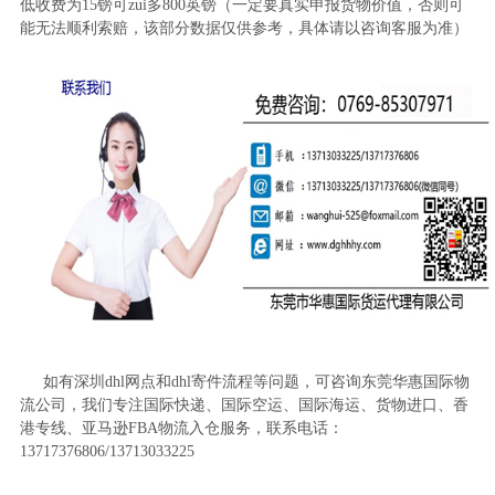
低收费为
15
镑可
zui
多
800
英镑（一定要真实申报货物价值，否则可
能无法顺利索赔，该部分数据仅供参考，具体请以咨询客服为准）
如有深圳
dhl
网点和
dhl
寄件流程等问题，可咨询东莞华惠国际物
流公司，我们专注国际快递、国际空运、国际海运、货物进口、香
港专线、亚马逊
FBA
物流入仓服务，联系电话：
13717376806/13713033225