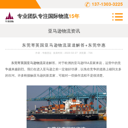
137-1303-3225
专业团队专注国际物流
15年
亚马逊物流资讯
东莞寄英国亚马逊物流渠道解答+东莞华惠
作者：
华惠货运
发表时间：
2023-02-27
浏览量：726
东莞寄英国亚马逊物流
渠道解答。对于欧洲的亚马逊FBA卖家来说，运营中的竞
争越来越剧烈。我们在进入亚马逊之前一定做好功课，以免在竞争的道路上碰到太多
的坎坷。许多刚接触亚马逊的新卖家，可能对一些操作流程不是很清楚。