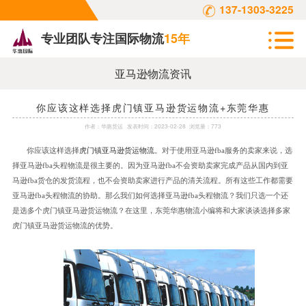
137-1303-3225
专业团队专注国际物流
15年
亚马逊物流资讯
你应该这样选择虎门镇亚马逊货运物流+东莞华惠
作者：
华惠货运
发表时间：
2023-02-28
浏览量：773
你应该这样选择
虎门镇亚马逊货运物流
。对于使用亚马逊
fba服务的卖家来说，选
择亚马逊fba头程物流是很主要的。因为亚马逊fba不会资助卖家完成产品从国内到亚
马逊fba货仓的发货流程，也不会资助卖家进行产品的清关流程。所有这些工作都需要
亚马逊fba头程物流的协助。那么我们如何选择亚马逊fba头程物流？我们只选一个还
是选多个虎门镇亚马逊货运物流？在这里，东莞华惠物流小编将和大家谈谈选择多家
虎门镇亚马逊货运物流的优势。