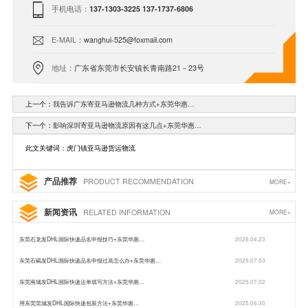
手机电话：
137-1303-3225 137-1737-6806
E-MAIL：
wanghui-525@foxmail.com
地址：
广东省东莞市长安镇长青南路21－23号
上一个：
我告诉广东寄亚马逊物流几种方式+东莞华惠…
下一个：
影响深圳寄亚马逊物流原因有这几点+东莞华惠…
此文关键词：虎门镇亚马逊货运物流
产品推荐
PRODUCT RECOMMENDATION
MORE+
新闻资讯
RELATED INFORMATION
MORE+
东莞石龙发DHL国际快递品名申报技巧+东莞华惠…
2026.04.23
东莞石碣发DHL国际快递品名申报过高怎么办+东莞华惠…
2025.07.03
东莞南城发DHL国际快递运单填写方法+东莞华惠…
2025.07.02
用东莞莞城发DHL国际快递包装方法+东莞华惠…
2025.06.30