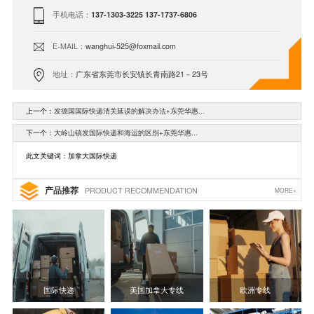
手机电话：
137-1303-3225 137-1737-6806
E-MAIL：
wanghui-525@foxmail.com
地址：
广东省东莞市长安镇长青南路21－23号
上一个：
发德国国际快递清关延误的解决办法+东莞华惠…
下一个：
大岭山镇发国际快递和海运的区别+东莞华惠…
此文关键词：加拿大国际快递
产品推荐
PRODUCT RECOMMENDATION
MORE+
国际快递
美国加拿大专线
欧洲专线