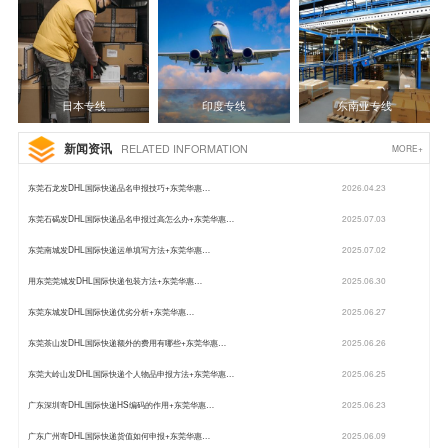
日本专线
印度专线
东南亚专线
新闻资讯
RELATED INFORMATION
MORE+
东莞石龙发DHL国际快递品名申报技巧+东莞华惠…
2026.04.23
东莞石碣发DHL国际快递品名申报过高怎么办+东莞华惠…
2025.07.03
东莞南城发DHL国际快递运单填写方法+东莞华惠…
2025.07.02
用东莞莞城发DHL国际快递包装方法+东莞华惠…
2025.06.30
东莞东城发DHL国际快递优劣分析+东莞华惠…
2025.06.27
东莞茶山发DHL国际快递额外的费用有哪些+东莞华惠…
2025.06.26
东莞大岭山发DHL国际快递个人物品申报方法+东莞华惠…
2025.06.25
广东深圳寄DHL国际快递HS编码的作用+东莞华惠…
2025.06.23
广东广州寄DHL国际快递货值如何申报+东莞华惠…
2025.06.09