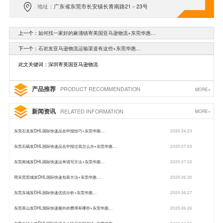
地址：
广东省东莞市长安镇长青南路21－23号
上一个：
如何找一家好的麻涌镇寄美国亚马逊物流+东莞华惠…
下一个：
石岩发亚马逊物流运输渠道有这些+东莞华惠…
此文关键词：深圳寄英国亚马逊物流
产品推荐
PRODUCT RECOMMENDATION
MORE+
新闻资讯
RELATED INFORMATION
MORE+
东莞石龙发DHL国际快递品名申报技巧+东莞华惠…
2026.04.23
东莞石碣发DHL国际快递品名申报过高怎么办+东莞华惠…
2025.07.03
东莞南城发DHL国际快递运单填写方法+东莞华惠…
2025.07.02
用东莞莞城发DHL国际快递包装方法+东莞华惠…
2025.06.30
东莞东城发DHL国际快递优劣分析+东莞华惠…
2025.06.27
东莞茶山发DHL国际快递额外的费用有哪些+东莞华惠…
2025.06.26
东莞大岭山发DHL国际快递个人物品申报方法+东莞华惠…
2025.06.25