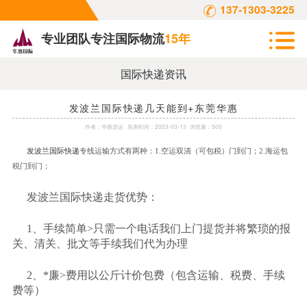
137-1303-3225
专业团队专注国际物流
15年
国际快递资讯
发波兰国际快递几天能到+东莞华惠
作者：
华惠货运
发表时间：
2023-03-13
浏览量：505
发波兰国际快递
专线运输方式有两种：
1.空运双清（可包税）门到门；2.海运包
税门到门；
发波兰国际快递走货优势：
1、手续简单>只需一个电话我们上门提货并将繁琐的报
关、清关、批文等手续我们代为办理
2、*廉>费用以公斤计价包费（包含运输、税费、手续
费等）