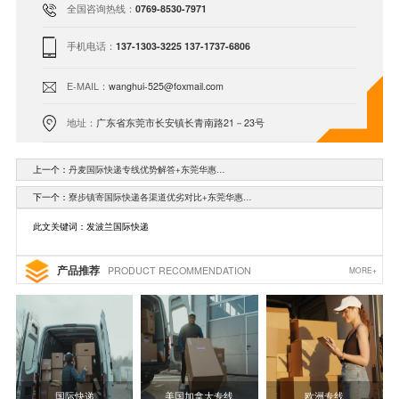
全国咨询热线：
0769-8530-7971
手机电话：
137-1303-3225 137-1737-6806
E-MAIL：
wanghui-525@foxmail.com
地址：
广东省东莞市长安镇长青南路21－23号
上一个：
丹麦国际快递专线优势解答+东莞华惠…
下一个：
寮步镇寄国际快递各渠道优劣对比+东莞华惠…
此文关键词：发波兰国际快递
产品推荐
PRODUCT RECOMMENDATION
MORE+
国际快递
美国加拿大专线
欧洲专线