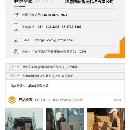
联系华惠
华惠国际货运代理有限公司
CONTACT US
全国咨询热线：
0769-8530-7971
手机电话：
137-1303-3225 137-1737-6806
E-MAIL：
wanghui-525@foxmail.com
地址：
广东省东莞市长安镇长青南路21－23号
上一个：
厚街寄美国ups国际快递注意事项+东莞华惠…
下一个：
寄挪威国际快递包装方法介绍+东莞华惠…
此文关键词：尼泊尔国际快递
产品推荐
PRODUCT RECOMMENDATION
MORE+