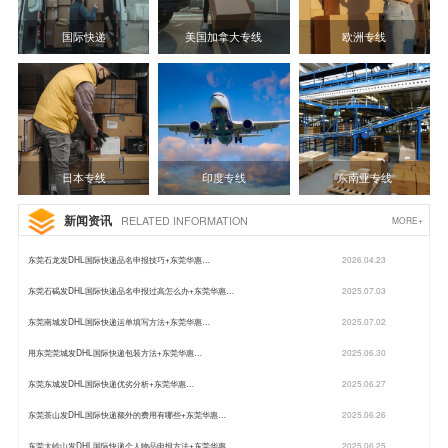
国际快递
美国加拿大专线
欧洲专线
日本专线
印度专线
东南亚专线
新闻资讯
RELATED INFORMATION
MORE+
东莞石龙发DHL国际快递品名申报技巧+东莞华惠…
2026.04.23
东莞石碣发DHL国际快递品名申报过高怎么办+东莞华惠…
2025.07.03
东莞南城发DHL国际快递运单填写方法+东莞华惠…
2025.07.02
用东莞莞城发DHL国际快递包装方法+东莞华惠…
2025.06.30
东莞东城发DHL国际快递优劣分析+东莞华惠…
2025.06.27
东莞茶山发DHL国际快递额外的费用有哪些+东莞华惠…
2025.06.26
东莞大岭山发DHL国际快递个人物品申报方法+东莞华惠…
2025.06.25