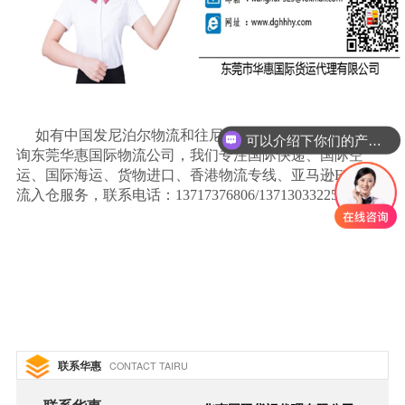
如有中国发尼泊尔物流和往尼泊尔发快递等问题，可咨
可以介绍下你们的产品么
询东莞华惠国际物流公司，我们专注国际快递、国际空
运、国际海运、货物进口、香港物流专线、亚马逊
FBA物
流入仓服务，联系电话：13717376806/13713033225
联系华惠
CONTACT TAIRU