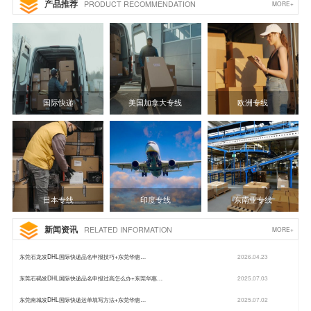
产品推荐
PRODUCT RECOMMENDATION
MORE+
国际快递
美国加拿大专线
欧洲专线
日本专线
印度专线
东南亚专线
新闻资讯
RELATED INFORMATION
MORE+
东莞石龙发DHL国际快递品名申报技巧+东莞华惠…
2026.04.23
东莞石碣发DHL国际快递品名申报过高怎么办+东莞华惠…
2025.07.03
东莞南城发DHL国际快递运单填写方法+东莞华惠…
2025.07.02