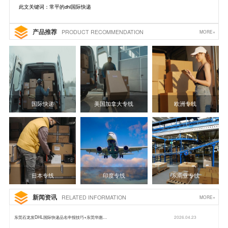
此文关键词：常平的dhl国际快递
产品推荐
PRODUCT RECOMMENDATION
MORE+
国际快递
美国加拿大专线
欧洲专线
日本专线
印度专线
东南亚专线
新闻资讯
RELATED INFORMATION
MORE+
东莞石龙发DHL国际快递品名申报技巧+东莞华惠…
2026.04.23