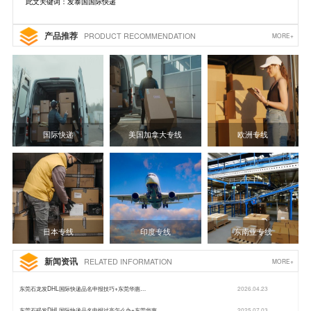
此文关键词：发泰国国际快递
产品推荐
PRODUCT RECOMMENDATION
MORE+
国际快递
美国加拿大专线
欧洲专线
日本专线
印度专线
东南亚专线
新闻资讯
RELATED INFORMATION
MORE+
东莞石龙发DHL国际快递品名申报技巧+东莞华惠…
2026.04.23
东莞石碣发DHL国际快递品名申报过高怎么办+东莞华惠…
2025.07.03