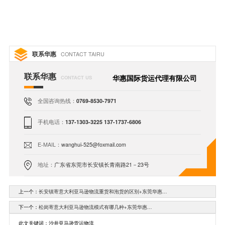
联系华惠
CONTACT TAIRU
联系华惠
华惠国际货运代理有限公司
CONTACT US
全国咨询热线：
0769-8530-7971
手机电话：
137-1303-3225 137-1737-6806
E-MAIL：
wanghui-525@foxmail.com
地址：
广东省东莞市长安镇长青南路21－23号
上一个：
长安镇寄意大利亚马逊物流重货和泡货的区别+东莞华惠…
下一个：
松岗寄意大利亚马逊物流模式有哪几种+东莞华惠…
此文关键词：沙井亚马逊货运物流