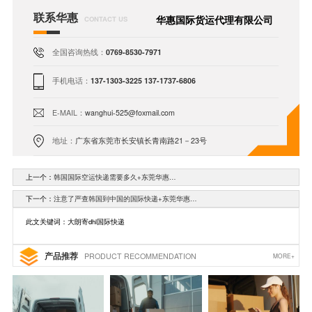
联系华惠
华惠国际货运代理有限公司
CONTACT US
全国咨询热线：
0769-8530-7971
手机电话：
137-1303-3225 137-1737-6806
E-MAIL：
wanghui-525@foxmail.com
地址：
广东省东莞市长安镇长青南路21－23号
上一个：
韩国国际空运快递需要多久+东莞华惠…
下一个：
注意了严查韩国到中国的国际快递+东莞华惠…
此文关键词：大朗寄dhl国际快递
产品推荐
PRODUCT RECOMMENDATION
MORE+