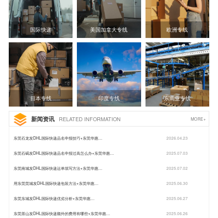
国际快递
美国加拿大专线
欧洲专线
日本专线
印度专线
东南亚专线
新闻资讯
RELATED INFORMATION
MORE+
东莞石龙发DHL国际快递品名申报技巧+东莞华惠…
2026.04.23
东莞石碣发DHL国际快递品名申报过高怎么办+东莞华惠…
2025.07.03
东莞南城发DHL国际快递运单填写方法+东莞华惠…
2025.07.02
用东莞莞城发DHL国际快递包装方法+东莞华惠…
2025.06.30
东莞东城发DHL国际快递优劣分析+东莞华惠…
2025.06.27
东莞茶山发DHL国际快递额外的费用有哪些+东莞华惠…
2025.06.26