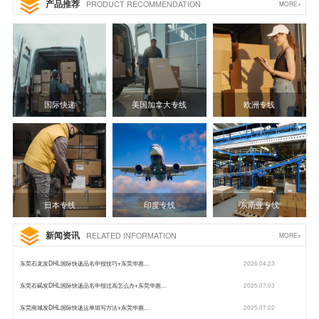
产品推荐
PRODUCT RECOMMENDATION
MORE+
国际快递
美国加拿大专线
欧洲专线
日本专线
印度专线
东南亚专线
新闻资讯
RELATED INFORMATION
MORE+
东莞石龙发DHL国际快递品名申报技巧+东莞华惠…
2026.04.23
东莞石碣发DHL国际快递品名申报过高怎么办+东莞华惠…
2025.07.03
东莞南城发DHL国际快递运单填写方法+东莞华惠…
2025.07.02