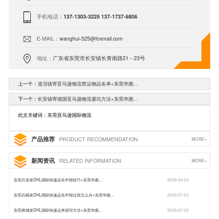
手机电话：
137-1303-3225 137-1737-6806
E-MAIL：
wanghui-525@foxmail.com
地址：
广东省东莞市长安镇长青南路21－23号
上一个：
道滘镇寄亚马逊物流禁运物品名单+东莞华惠…
下一个：
长安镇寄德国亚马逊物流避坑方法+东莞华惠…
此文关键词：东莞亚马逊国际物流
产品推荐
PRODUCT RECOMMENDATION
MORE+
新闻资讯
RELATED INFORMATION
MORE+
东莞石龙发DHL国际快递品名申报技巧+东莞华惠…
2026.04.23
东莞石碣发DHL国际快递品名申报过高怎么办+东莞华惠…
2025.07.03
东莞南城发DHL国际快递运单填写方法+东莞华惠…
2025.07.02