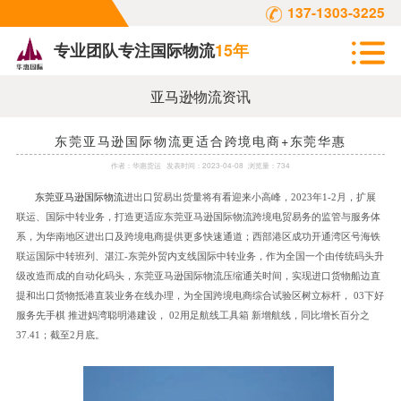
137-1303-3225
专业团队专注国际物流
15年
亚马逊物流资讯
东莞亚马逊国际物流更适合跨境电商+东莞华惠
作者：
华惠货运
发表时间：
2023-04-08
浏览量：734
东莞亚马逊国际物流
进出口贸易出货量将有看迎来小高峰，
2023年1-2月，扩展
联运、国际中转业务，打造更适应东莞亚马逊国际物流跨境电贸易务的监管与服务体
系，为华南地区进出口及跨境电商提供更多快速通道；西部港区成功开通湾区号海铁
联运国际中转班列、湛江-东莞外贸内支线国际中转业务，作为全国一个由传统码头升
级改造而成的自动化码头，东莞亚马逊国际物流压缩通关时间，实现进口货物船边直
提和出口货物抵港直装业务在线办理，为全国跨境电商综合试验区树立标杆， 03下好
服务先手棋 推进妈湾聪明港建设， 02用足航线工具箱 新增航线，同比增长百分之
37.41；截至2月底。