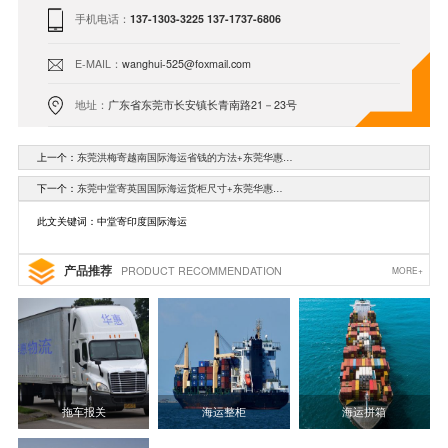
手机电话：
137-1303-3225 137-1737-6806
E-MAIL：
wanghui-525@foxmail.com
地址：
广东省东莞市长安镇长青南路21－23号
上一个：
东莞洪梅寄越南国际海运省钱的方法+东莞华惠…
下一个：
东莞中堂寄英国国际海运货柜尺寸+东莞华惠…
此文关键词：中堂寄印度国际海运
产品推荐
PRODUCT RECOMMENDATION
MORE+
拖车报关
海运整柜
海运拼箱