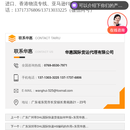
进口、香港物流专线、亚马逊FBA物流入仓服务，联系电
你们是怎么收费的呢
话：13717376806/13713033225（微信同号）
联系华惠
CONTACT TAIRU
联系华惠
华惠国际货运代理有限公司
CONTACT US
全国咨询热线：
0769-8530-7971
手机电话：
137-1303-3225 137-1737-6806
E-MAIL：
wanghui-525@foxmail.com
地址：
广东省东莞市长安镇长青南路21－23号
上一个：
广东广州寄DHL国际快递货值如何申报+东莞华惠…
下一个：
广东深圳寄DHL国际快递HS编码的作用+东莞华惠…