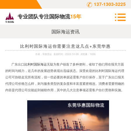
137-1303-3225
专业团队专注国际物流
15年
国际海运资讯
比利时国际海运你需要注意这几点+东莞华惠
作者：
华惠货运
发表时间：
2022-10-28
浏览量：1656
广东出口
比利时国际海运
无疑为客户创造了多种便利，省却了他们用在报关方面
的时间与精力，近几年的发展趋势表现出迅猛状态。深受欢迎的比利时国际海运代理
公司可协助走完所有流程，但一些必要的单据还需客户自行保存，至于广东出口报关
代理公司价格怎么样，则与服务类型的复杂度和丰富度紧密相连。消费者需要明确的
内容是代理公司仅能起到辅助作用，其中的几大注意事项还需客户自行贯彻和实施。