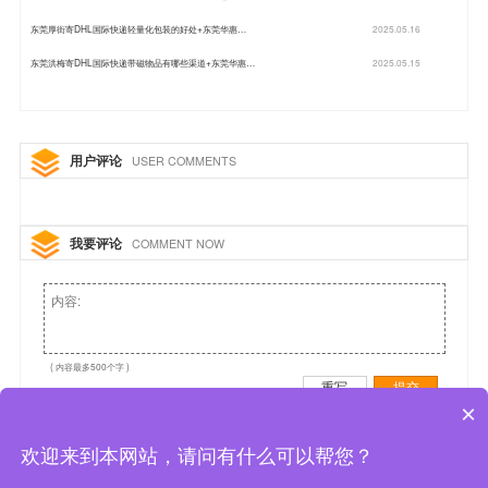
东莞厚街寄DHL国际快递轻量化包装的好处+东莞华惠…
2025.05.16
东莞洪梅寄DHL国际快递带磁物品有哪些渠道+东莞华惠…
2025.05.15
用户评论
USER COMMENTS
我要评论
COMMENT NOW
( 内容最多500个字 )
重写
提交
×
欢迎来到本网站，请问有什么可以帮您？