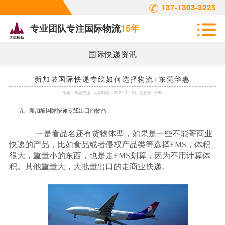
137-1303-3225
专业团队专注国际物流
15年
国际快递资讯
新加坡国际快递专线如何选择物流+东莞华惠
作者：
华惠货运
发表时间：
2022-11-24
浏览量：656
A
、
新加坡国际快递专线
出口的物品
一是看品名还有货物体型，如果是一些不能寄商业
快递的产品，比如食品或者侵权产品类等选择
EMS
，体积
很大，重量小的东西，也是走
EMS
划算，因为不用计算体
积。其他重量大，大批量出口的走商业快递。