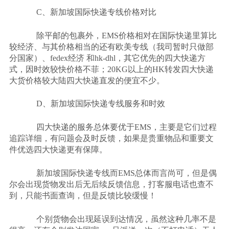
C
、新加坡国际快递专线价格对比
除平邮的包裹外，
EMS
价格相对在国际快递里算比
较经济、与其价格相当的还有欧美专线（我司暂时只做部
分国家）、
fedex
经济 和
hk-dhl
，其它优先的四大快递方
式，因时效较快价格不菲；
20KG
以上的
HK
转发四大快递
大货价格较大陆四大快递直发的便宜不少。
D
、新加坡国际快递专线服务和时效
四大快递的服务总体要优于
EMS
，主要是它们过程
追踪详细，有问题会及时反馈，如果是贵重物品和重要文
件优选四大快递更有保障。
新加坡国际快递专线而
EMS
总体而言尚可，但是偶
尔会出现货物发出后无后续反馈信息，打客服电话也查不
到，只能书面查询，但是反馈比较缓慢！
个别货物会出现延误到达情况，虽然这种几率不是