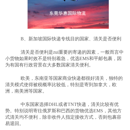
B
、新加坡国际快递专线目的国家、清关是否便利
清关是否便利是
zui
重要的寄递的因素，一般而言中
小货物如果时效不是特别着急，优选
EMS
和平邮包裹，因
为有国有行政背景在大多数国家清关便利。
欧美，东南亚等国家商业快递都很好清关，独特的
清关模式使得被税概率比较低，特别是寄到加拿大，欧
洲，南美洲等国家。
中东国家选择
DHL
或者
TNT
快递，清关比较有优
势。特别说明寄往俄罗斯和巴西的货物优选
EMS
，其他方
式清关均不便利，除非收件人指定接收方式，否则包裹容
易退回。