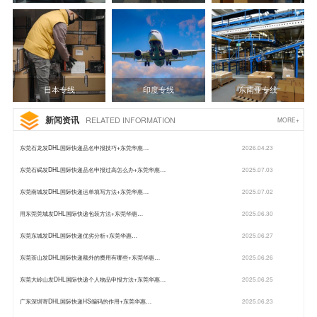
日本专线
印度专线
东南亚专线
新闻资讯
RELATED INFORMATION
MORE+
东莞石龙发DHL国际快递品名申报技巧+东莞华惠…
2026.04.23
东莞石碣发DHL国际快递品名申报过高怎么办+东莞华惠…
2025.07.03
东莞南城发DHL国际快递运单填写方法+东莞华惠…
2025.07.02
用东莞莞城发DHL国际快递包装方法+东莞华惠…
2025.06.30
东莞东城发DHL国际快递优劣分析+东莞华惠…
2025.06.27
东莞茶山发DHL国际快递额外的费用有哪些+东莞华惠…
2025.06.26
东莞大岭山发DHL国际快递个人物品申报方法+东莞华惠…
2025.06.25
广东深圳寄DHL国际快递HS编码的作用+东莞华惠…
2025.06.23