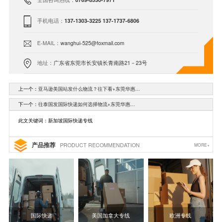
手机电话：
137-1303-3225 137-1737-6806
E-MAIL：
wanghui-525@foxmail.com
地址：
广东省东莞市长安镇长青南路21－23号
上一个：
亚马逊美国站发什么物流？往下看+东莞华惠…
下一个：
往泰国发国际快递如何选择物流+东莞华惠…
此文关键词：新加坡国际快递专线
产品推荐
PRODUCT RECOMMENDATION
MORE+
国际快递
美国加拿大专线
欧洲专线