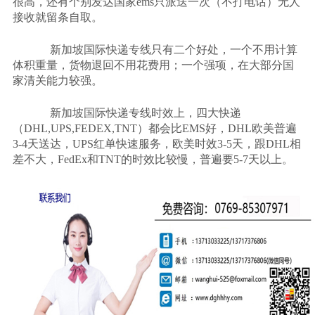
很高，还有个别发达国家
ems
只派送一次（不打电话）无人
接收就留条自取。
新加坡国际快递专线只有二个好处，一个不用计算
体积重量，货物退回不用花费用；一个强项，在大部分国
家清关能力较强。
新加坡国际快递专线时效上，四大快递
（
DHL,UPS,FEDEX,TNT
）都会比
EMS
好，
DHL
欧美普遍
3-4
天送达，
UPS
红单快速服务，欧美时效
3-5
天，跟
DHL
相
差不大，
FedEx
和
TNT
的时效比较慢，普遍要
5-7
天以上。