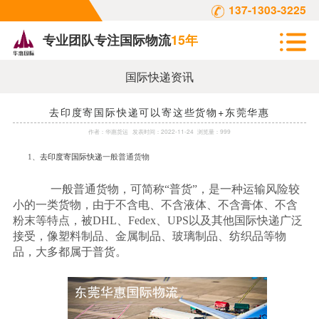
137-1303-3225
专业团队专注国际物流
15年
国际快递资讯
去印度寄国际快递可以寄这些货物+东莞华惠
作者：
华惠货运
发表时间：
2022-11-24
浏览量：999
1
、
去印度寄国际快递
一般普通货物
一般普通货物，可简称“普货”，是一种运输风险较
小的一类货物，由于不含电、不含液体、不含膏体、不含
粉末等特点，被
DHL
、
Fedex
、
UPS
以及其他国际快递广泛
接受，像塑料制品、金属制品、玻璃制品、纺织品等物
品，大多都属于普货。