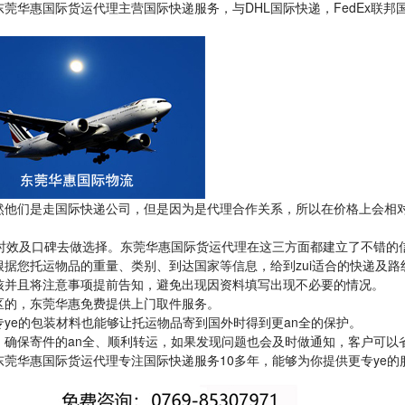
DHL
FedEx
东莞华惠国际货运代理主营国际快递服务，与
国际快递，
联邦
然他们是走国际快递公司，但是因为是代理合作关系，所以在价格上会相
时效及口碑去做选择。东莞华惠国际货运代理在这三方面都建立了不错的
zui
根据您托运物品的重量、类别、到达国家等信息，给到
适合的快递及路
核并且将注意事项提前告知，避免出现因资料填写出现不必要的情况。
区的，东莞华惠免费提供上门取件服务。
ye
an
专
的包装材料也能够让托运物品寄到国外时得到更
全的保护。
an
，确保寄件的
全、顺利转运，如果发现问题也会及时做通知，客户可以
10
ye
东莞华惠国际货运代理专注国际快递服务
多年，能够为你提供更专
的