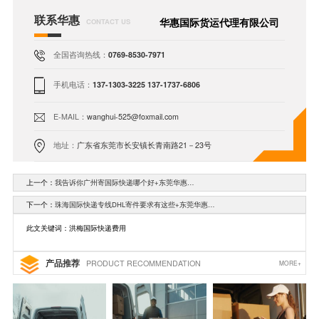
联系华惠
华惠国际货运代理有限公司
CONTACT US
全国咨询热线：
0769-8530-7971
手机电话：
137-1303-3225 137-1737-6806
E-MAIL：
wanghui-525@foxmail.com
地址：
广东省东莞市长安镇长青南路21－23号
上一个：
我告诉你广州寄国际快递哪个好+东莞华惠…
下一个：
珠海国际快递专线DHL寄件要求有这些+东莞华惠…
此文关键词：洪梅国际快递费用
产品推荐
PRODUCT RECOMMENDATION
MORE+