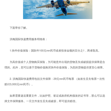
下面带你了解。
洪梅国际快递费用服务明细表：
1.
100
ren
1
快件价值保险：国际件
元
民币或者投保金额的百分之
，两者取高。
为高价值或个人货物购买保险，为可能意外出现的货物丢失或破损提供保障是合
理的。此外，您可以基于货物价值购买快件价值保险，为您的货物提供更安心保障。
2.
29
ren
洪梅国际快递费用包括文件保障：
元
民币每票
（如发生丢失每票一次性
3,000
ren
赔付
元
民币）。
如果需要递送重要文件，比如护照、签证或政府机构颁发的证书等，那么可以选
择文件保障服务。一旦文件发生丢失或破损，即可提供赔偿。