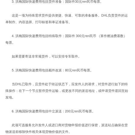
3.
30
ren
洪梅国际快递费用包括货件准备：国际件
元
民币每票。
DHL
这是一项为特殊需求货件提供便捷、快速、可靠的准备服务。
负责货件的运
单制作、内容选择、打印标签和单证准备等。
4.
300
ren
洪梅国际快递费用包括特殊取件：国际件
元
民币
（算作燃油费基数）
每票。
如果需要寄送非常规货件，可以安排专车取件。
5.
80
ren
洪梅国际快递费用包括截件改派：
元
民币每票。
DHL
当
已取件，且货件处于转运状态下，应发件人的请求，对货件进行如下的特
殊操作：在下一个节点暂停货件运输，或更改不同的派送地址，或申请货件退回至始
发地。
6.
200
ren
洪梅国际快递费用包括中立派送：
元
民币每票。
此项可选服务允许发件人或进口商对货物申报价值进行保密，派送站点确保在货
物派送前移除快件相关体现货物价值的文件。