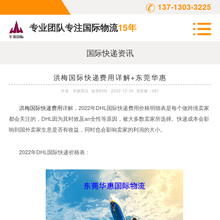
137-1303-3225
专业团队专注国际物流
15年
国际快递资讯
洪梅国际快递费用详解+东莞华惠
作者：
华惠货运
发表时间：
2022-12-30
浏览量：681
2022
DHL
洪梅国际快递费用
详解，
年
国际快递费用价格明细表是每个做跨境卖家
DHL
an
都会关注的，
因为其时效及
全性等原因，被大多数卖家所选择。快递成本会影
响到国外卖家生意是否有收益，同时也会影响卖家的利润的大小。
2022
DHL
年
国际快递价格表：