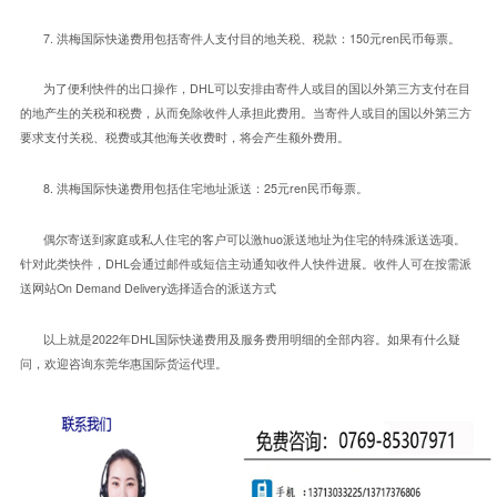
7.
150
ren
洪梅国际快递费用包括寄件人支付目的地关税、税款：
元
民币每票。
DHL
为了便利快件的出口操作，
可以安排由寄件人或目的国以外第三方支付在目
的地产生的关税和税费，从而免除收件人承担此费用。当寄件人或目的国以外第三方
要求支付关税、税费或其他海关收费时，将会产生额外费用。
8.
25
ren
洪梅国际快递费用包括住宅地址派送：
元
民币每票。
huo
偶尔寄送到家庭或私人住宅的客户可以激
派送地址为住宅的特殊派送选项。
DHL
针对此类快件，
会通过邮件或短信主动通知收件人快件进展。收件人可在按需派
On Demand Delivery
送网站
选择适合的派送方式
2022
DHL
以上就是
年
国际快递费用及服务费用明细的全部内容。如果有什么疑
问，欢迎咨询东莞华惠国际货运代理。