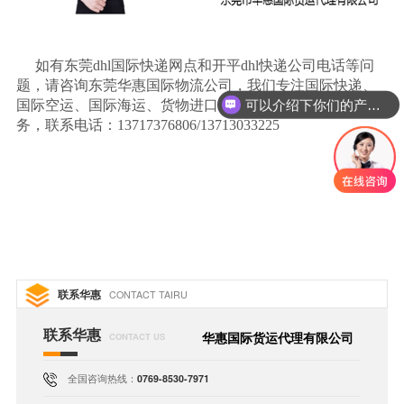
如有东莞
dhl
国际快递网点和开平
dhl
快递公司电话等问
可以介绍下你们的产品么
题，请咨询东莞华惠国际物流公司，我们专注国际快递、
国际空运、国际海运、货物进口、亚马逊
FBA
物流入仓服
你们是怎么收费的呢
务，联系电话：
13717376806/13713033225
联系华惠
CONTACT TAIRU
联系华惠
华惠国际货运代理有限公司
CONTACT US
全国咨询热线：
0769-8530-7971