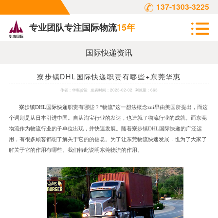
137-1303-3225
专业团队专注国际物流
15年
国际快递资讯
寮步镇DHL国际快递职责有哪些+东莞华惠
作者：
华惠货运
发表时间：
2023-02-02
浏览量：663
寮步镇
DHL
国际快递
职责有哪些？“物流”这一想法概念
zui
早由美国所提出，而这
个词则是从日本引进中国。自从淘宝行业的发达，也造就了物流行业的成就。而东莞
物流作为物流行业的子单位出现，并快速发展。随着寮步镇
DHL
国际快递的广泛运
用，有很多顾客都想了解关于它的的信息。为了让东莞物流快速发展，也为了大家了
解关于它的作用有哪些。我们特此说明东莞物流的作用。