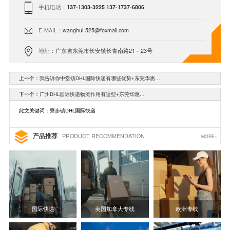
手机电话：
137-1303-3225 137-1737-6806
E-MAIL：
wanghui-525@foxmail.com
地址：
广东省东莞市长安镇长青南路21－23号
上一个：
我告诉你中堂镇DHL国际快递有哪些优势+东莞华惠…
下一个：
广州DHL国际快递物流作用有这些+东莞华惠…
此文关键词：寮步镇DHL国际快递
产品推荐
PRODUCT RECOMMENDATION
MORE+
国际快递
美国加拿大专线
欧洲专线