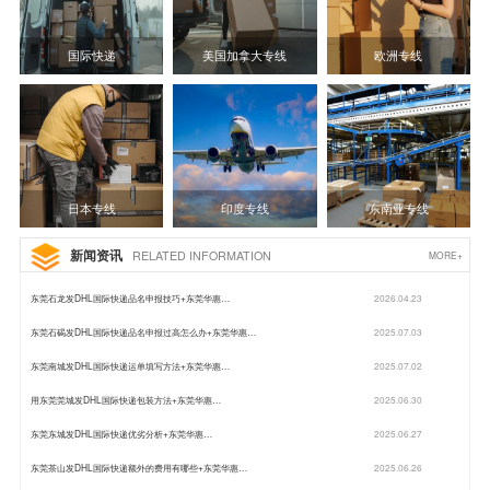
国际快递
美国加拿大专线
欧洲专线
日本专线
印度专线
东南亚专线
新闻资讯
RELATED INFORMATION
MORE+
东莞石龙发DHL国际快递品名申报技巧+东莞华惠…
2026.04.23
东莞石碣发DHL国际快递品名申报过高怎么办+东莞华惠…
2025.07.03
东莞南城发DHL国际快递运单填写方法+东莞华惠…
2025.07.02
用东莞莞城发DHL国际快递包装方法+东莞华惠…
2025.06.30
东莞东城发DHL国际快递优劣分析+东莞华惠…
2025.06.27
东莞茶山发DHL国际快递额外的费用有哪些+东莞华惠…
2025.06.26