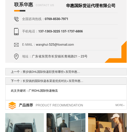
联系华惠
华惠国际货运代理有限公司
CONTACT US
全国咨询热线：
0769-8530-7971
手机电话：
137-1303-3225 137-1737-6806
E-MAIL：
wanghui-525@foxmail.com
地址：
广东省东莞市长安镇长青南路21－23号
上一个：
寮步镇DHL国际快递职责有哪些+东莞华惠…
下一个：
长安镇的国际快递各渠道优劣对比+东莞华惠…
此文关键词：广州DHL国际快递物流
产品推荐
PRODUCT RECOMMENDATION
MORE+