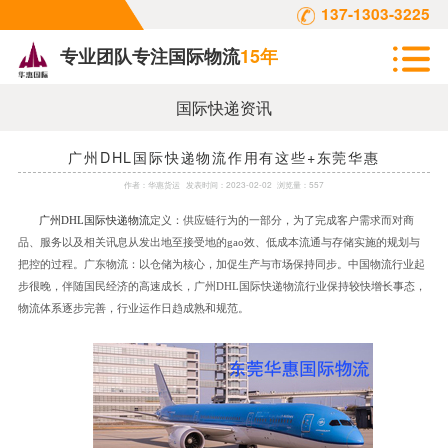
137-1303-3225
专业团队专注国际物流
15年
国际快递资讯
广州DHL国际快递物流作用有这些+东莞华惠
作者：
华惠货运
发表时间：
2023-02-02
浏览量：557
广州
DHL
国际快递物流
定义：供应链行为的一部分，为了完成客户需求而对商
品、服务以及相关讯息从发出地至接受地的
gao
效、低成本流通与存储实施的规划与
把控的过程。广东物流：以仓储为核心，加促生产与市场保持同步。中国物流行业起
步很晚，伴随国民经济的高速成长，广州
DHL
国际快递物流行业保持较快增长事态，
物流体系逐步完善，行业运作日趋成熟和规范。