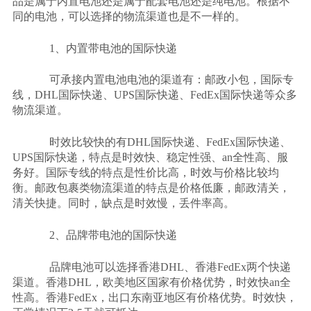
品是属于内置电池还是属于配套电池还是纯电池。根据不
同的电池，可以选择的物流渠道也是不一样的。
1
、内置带电池的国际快递
可承接内置电池电池的渠道有：邮政小包，国际专
线，
DHL
国际快递、
UPS
国际快递、
FedEx
国际快递等众多
物流渠道。
时效比较快的有
DHL
国际快递、
FedEx
国际快递、
UPS
国际快递，特点是时效快、稳定性强、
an
全性高、服
务好。国际专线的特点是性价比高，时效与价格比较均
衡。邮政包裹类物流渠道的特点是价格低廉，邮政清关，
清关快捷。同时，缺点是时效慢，丢件率高。
2
、品牌带电池的国际快递
品牌电池可以选择香港
DHL
、香港
FedEx
两个快递
渠道。香港
DHL
，欧美地区国家有价格优势，时效快
an
全
性高。香港
FedEx
，出口东南亚地区有价格优势。时效快，